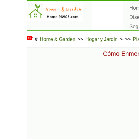
Ho
Dise
Segu
Plan
#
Home & Garden
>>
Hogar y Jardín
> >>
Pl
Cómo Enmend