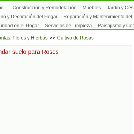
me
Construcción y Remodelación
Muebles
Jardín y Cé
ño y Decoración del Hogar
Reparación y Mantenimiento del
ridad en el Hogar
Servicios de Limpieza
Paisajismo y Con
tas, Flores y Hierbas
Aficiones
antas, Flores y Hierbas
>>
Cultivo de Rosas
ar suelo para Roses