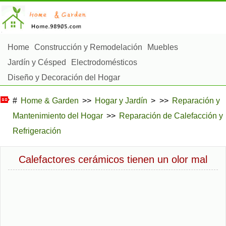
Home
Construcción y Remodelación
Muebles
Jardín y Césped
Electrodomésticos
Diseño y Decoración del Hogar
Reparación y Mantenimiento del Hogar
#
Home & Garden
>>
Hogar y Jardín
> >>
Reparación y
Seguridad en el Hogar
Servicios de Limpieza
Mantenimiento del Hogar
>>
Reparación de Calefacción y
Paisajismo y Construcción Exterior
Refrigeración
Plantas, Flores y Hierbas
Aficiones
Calefactores cerámicos tienen un olor mal