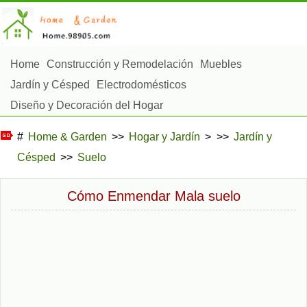
Home
Construcción y Remodelación
Muebles
Jardín y Césped
Electrodomésticos
Diseño y Decoración del Hogar
Reparación y Mantenimiento del Hogar
#
Home & Garden
>>
Hogar y Jardín
> >>
Jardín y
Seguridad en el Hogar
Servicios de Limpieza
Césped
>>
Suelo
Paisajismo y Construcción Exterior
Plantas, Flores y Hierbas
Aficiones
Cómo Enmendar Mala suelo