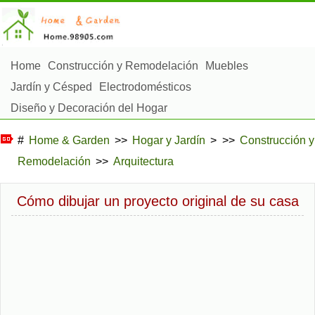
Home
Construcción y Remodelación
Muebles
Jardín y Césped
Electrodomésticos
Diseño y Decoración del Hogar
Reparación y Mantenimiento del Hogar
#
Home & Garden
>>
Hogar y Jardín
> >>
Construcción y
Seguridad en el Hogar
Servicios de Limpieza
Remodelación
>>
Arquitectura
Paisajismo y Construcción Exterior
Plantas, Flores y Hierbas
Aficiones
Cómo dibujar un proyecto original de su casa