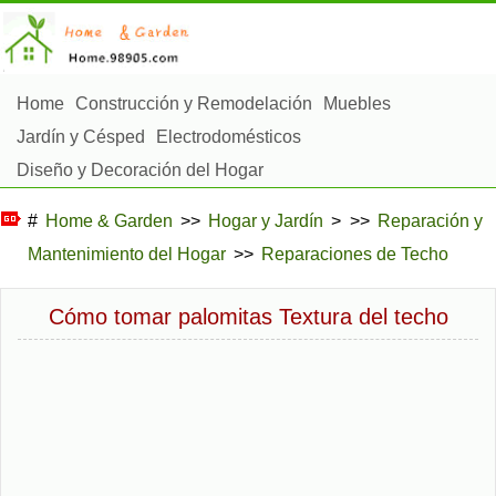
Home
Construcción y Remodelación
Muebles
Jardín y Césped
Electrodomésticos
Diseño y Decoración del Hogar
Reparación y Mantenimiento del Hogar
#
Home & Garden
>>
Hogar y Jardín
> >>
Reparación y
Seguridad en el Hogar
Servicios de Limpieza
Mantenimiento del Hogar
>>
Reparaciones de Techo
Paisajismo y Construcción Exterior
Plantas, Flores y Hierbas
Aficiones
Cómo tomar palomitas Textura del techo