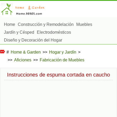
Home
Construcción y Remodelación
Muebles
Jardín y Césped
Electrodomésticos
Diseño y Decoración del Hogar
Reparación y Mantenimiento del Hogar
#
Home & Garden
>>
Hogar y Jardín
>
Seguridad en el Hogar
Servicios de Limpieza
>>
Aficiones
>>
Fabricación de Muebles
Paisajismo y Construcción Exterior
Plantas, Flores y Hierbas
Aficiones
Instrucciones de espuma cortada en caucho