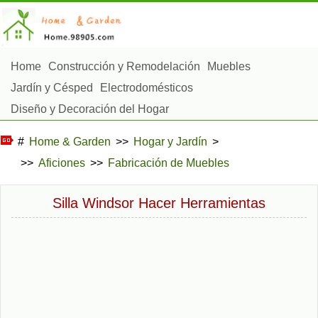
Home
Construcción y Remodelación
Muebles
Jardín y Césped
Electrodomésticos
Diseño y Decoración del Hogar
Reparación y Mantenimiento del Hogar
#
Home & Garden
>>
Hogar y Jardín
>
Seguridad en el Hogar
Servicios de Limpieza
>>
Aficiones
>>
Fabricación de Muebles
Paisajismo y Construcción Exterior
Plantas, Flores y Hierbas
Aficiones
Silla Windsor Hacer Herramientas